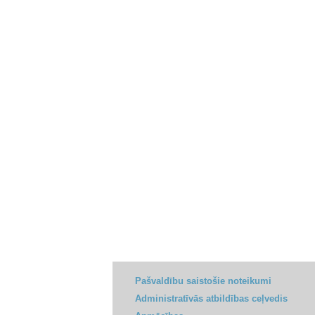
Pašvaldību saistošie noteikumi
Administratīvās atbildības ceļvedis