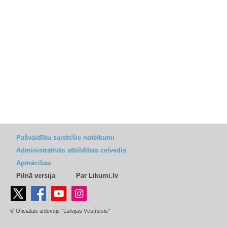
Pašvaldību saistošie noteikumi
Administratīvās atbildības ceļvedis
Apmācības
Pilnā versija
Par Likumi.lv
© Oficiālais izdevējs "Latvijas Vēstnesis"