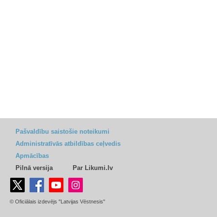
Pašvaldību saistošie noteikumi
Administratīvās atbildības ceļvedis
Apmācības
Pilnā versija
Par Likumi.lv
© Oficiālais izdevējs "Latvijas Vēstnesis"