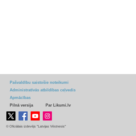
Pašvaldību saistošie noteikumi
Administratīvās atbildības ceļvedis
Apmācības
Pilnā versija
Par Likumi.lv
© Oficiālais izdevējs "Latvijas Vēstnesis"