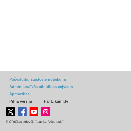
Pašvaldību saistošie noteikumi
Administratīvās atbildības ceļvedis
Apmācības
Pilnā versija
Par Likumi.lv
© Oficiālais izdevējs "Latvijas Vēstnesis"