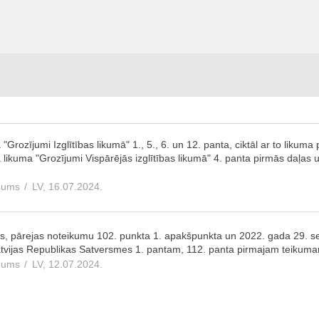
rozījumi Izglītības likumā" 1., 5., 6. un 12. panta, ciktāl ar to likuma 
ikuma "Grozījumi Vispārējās izglītības likumā" 4. panta pirmās daļas un
edums
/
LV, 16.07.2024.
s, pārejas noteikumu 102. punkta 1. apakšpunkta un 2022. gada 29. se
u Latvijas Republikas Satversmes 1. pantam, 112. panta pirmajam teiku
edums
/
LV, 12.07.2024.