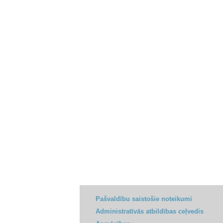
Pašvaldību saistošie noteikumi
Administratīvās atbildības ceļvedis