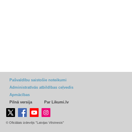
Pašvaldību saistošie noteikumi
Administratīvās atbildības ceļvedis
Apmācības
Pilnā versija
Par Likumi.lv
© Oficiālais izdevējs "Latvijas Vēstnesis"