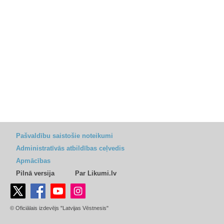
Pašvaldību saistošie noteikumi
Administratīvās atbildības ceļvedis
Apmācības
Pilnā versija
Par Likumi.lv
© Oficiālais izdevējs "Latvijas Vēstnesis"