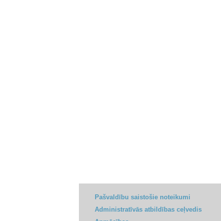
Pašvaldību saistošie noteikumi
Administratīvās atbildības ceļvedis