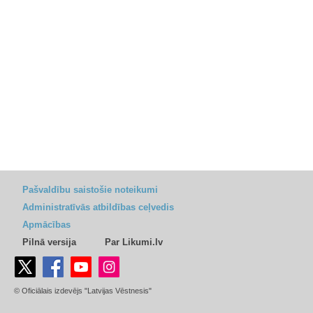
Pašvaldību saistošie noteikumi
Administratīvās atbildības ceļvedis
Apmācības
Pilnā versija
Par Likumi.lv
© Oficiālais izdevējs "Latvijas Vēstnesis"