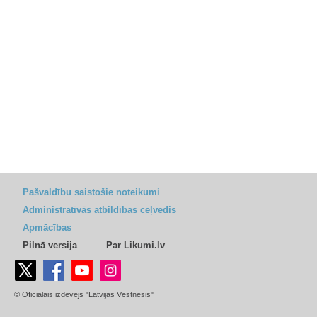
Pašvaldību saistošie noteikumi
Administratīvās atbildības ceļvedis
Apmācības
Pilnā versija
Par Likumi.lv
© Oficiālais izdevējs "Latvijas Vēstnesis"