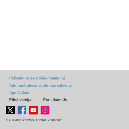
Pašvaldību saistošie noteikumi
Administratīvās atbildības ceļvedis
Apmācības
Pilnā versija
Par Likumi.lv
© Oficiālais izdevējs "Latvijas Vēstnesis"