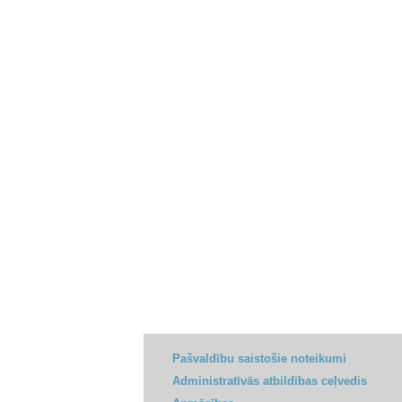
Pašvaldību saistošie noteikumi
Administratīvās atbildības ceļvedis