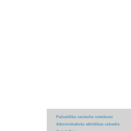
Pašvaldību saistošie noteikumi
Administratīvās atbildības ceļvedis