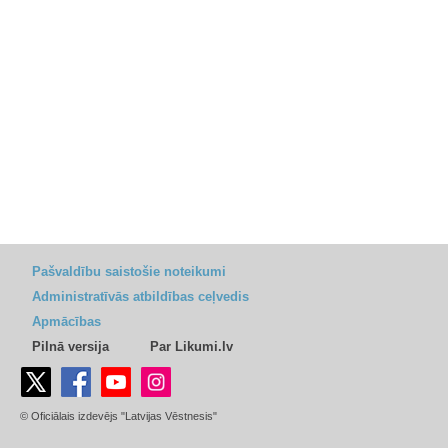
Pašvaldību saistošie noteikumi
Administratīvās atbildības ceļvedis
Apmācības
Pilnā versija
Par Likumi.lv
© Oficiālais izdevējs "Latvijas Vēstnesis"