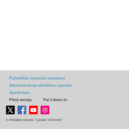
Pašvaldību saistošie noteikumi
Administratīvās atbildības ceļvedis
Apmācības
Pilnā versija
Par Likumi.lv
© Oficiālais izdevējs "Latvijas Vēstnesis"