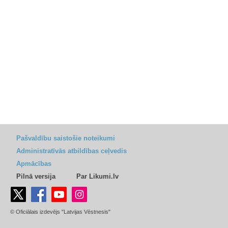
Pašvaldību saistošie noteikumi
Administratīvās atbildības ceļvedis
Apmācības
Pilnā versija
Par Likumi.lv
© Oficiālais izdevējs "Latvijas Vēstnesis"