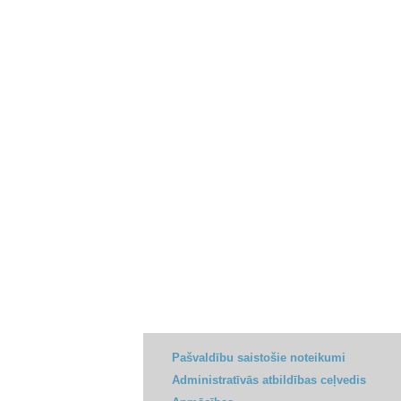
Pašvaldību saistošie noteikumi
Administratīvās atbildības ceļvedis