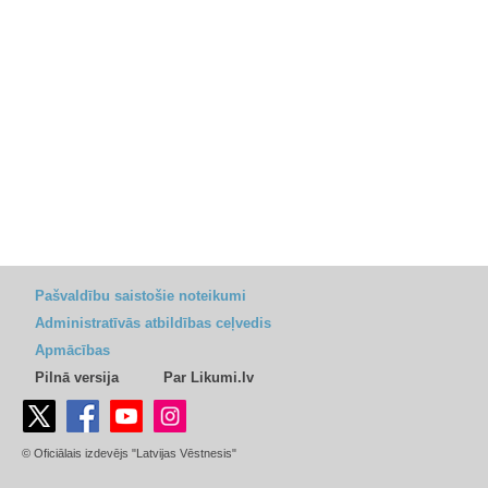
Pašvaldību saistošie noteikumi
Administratīvās atbildības ceļvedis
Apmācības
Pilnā versija
Par Likumi.lv
© Oficiālais izdevējs "Latvijas Vēstnesis"