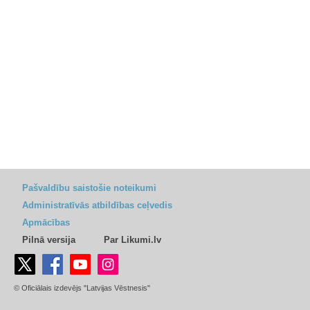
Pašvaldību saistošie noteikumi
Administratīvās atbildības ceļvedis
Apmācības
Pilnā versija
Par Likumi.lv
© Oficiālais izdevējs "Latvijas Vēstnesis"