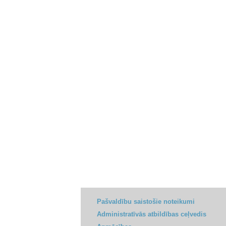
Pašvaldību saistošie noteikumi
Administratīvās atbildības ceļvedis