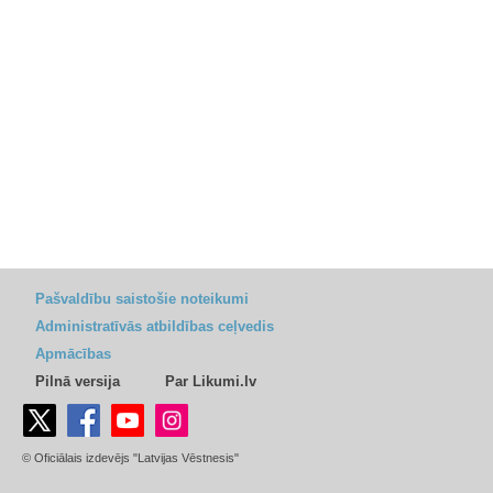
Pašvaldību saistošie noteikumi
Administratīvās atbildības ceļvedis
Apmācības
Pilnā versija
Par Likumi.lv
© Oficiālais izdevējs "Latvijas Vēstnesis"