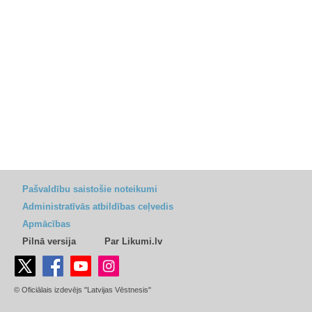
Pašvaldību saistošie noteikumi
Administratīvās atbildības ceļvedis
Apmācības
Pilnā versija
Par Likumi.lv
© Oficiālais izdevējs "Latvijas Vēstnesis"