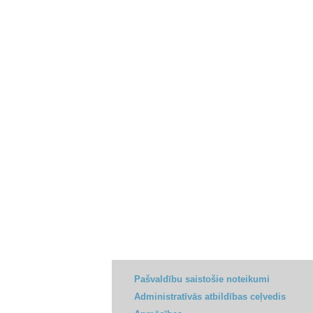
Pašvaldību saistošie noteikumi
Administratīvās atbildības ceļvedis