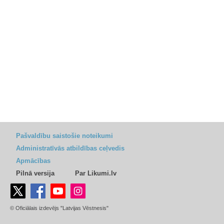
Pašvaldību saistošie noteikumi
Administratīvās atbildības ceļvedis
Apmācības
Pilnā versija
Par Likumi.lv
© Oficiālais izdevējs "Latvijas Vēstnesis"