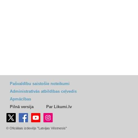
Pašvaldību saistošie noteikumi
Administratīvās atbildības ceļvedis
Apmācības
Pilnā versija
Par Likumi.lv
© Oficiālais izdevējs "Latvijas Vēstnesis"