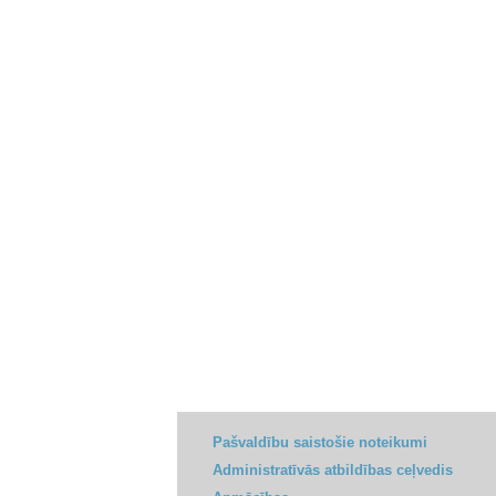
Pašvaldību saistošie noteikumi
Administratīvās atbildības ceļvedis