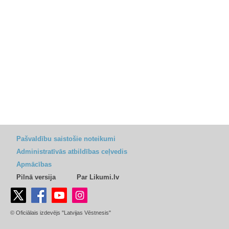
Pašvaldību saistošie noteikumi
Administratīvās atbildības ceļvedis
Apmācības
Pilnā versija
Par Likumi.lv
© Oficiālais izdevējs "Latvijas Vēstnesis"