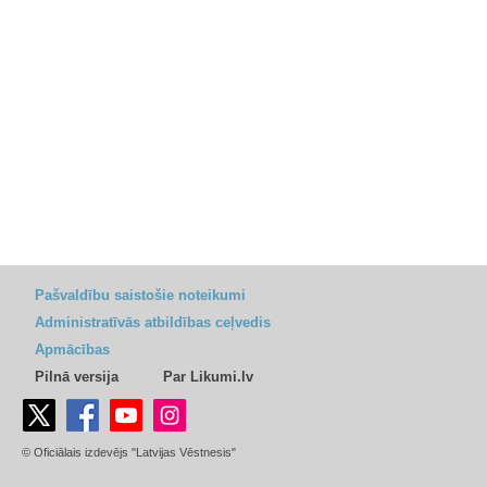
Pašvaldību saistošie noteikumi
Administratīvās atbildības ceļvedis
Apmācības
Pilnā versija
Par Likumi.lv
© Oficiālais izdevējs "Latvijas Vēstnesis"