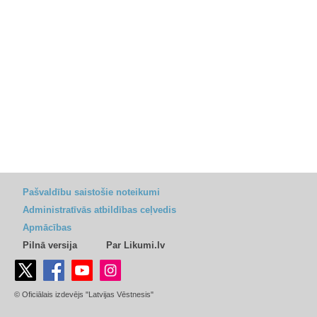
Pašvaldību saistošie noteikumi
Administratīvās atbildības ceļvedis
Apmācības
Pilnā versija
Par Likumi.lv
© Oficiālais izdevējs "Latvijas Vēstnesis"