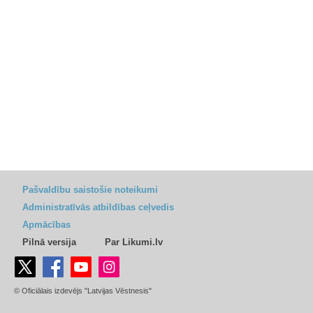
Pašvaldību saistošie noteikumi
Administratīvās atbildības ceļvedis
Apmācības
Pilnā versija
Par Likumi.lv
© Oficiālais izdevējs "Latvijas Vēstnesis"