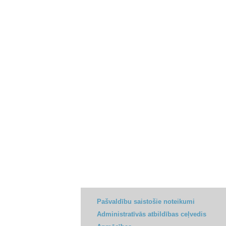
Pašvaldību saistošie noteikumi
Administratīvās atbildības ceļvedis