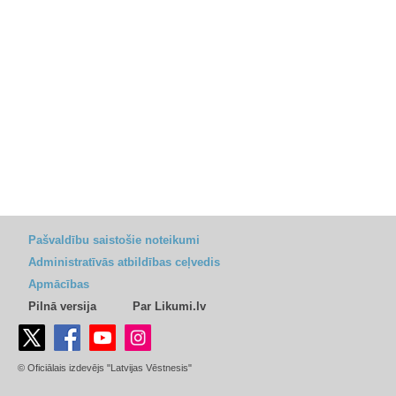
Pašvaldību saistošie noteikumi
Administratīvās atbildības ceļvedis
Apmācības
Pilnā versija
Par Likumi.lv
© Oficiālais izdevējs "Latvijas Vēstnesis"