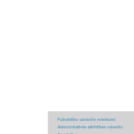
Pašvaldību saistošie noteikumi
Administratīvās atbildības ceļvedis