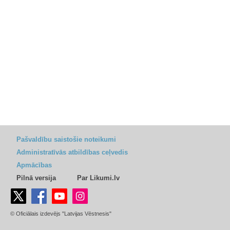
Pašvaldību saistošie noteikumi
Administratīvās atbildības ceļvedis
Apmācības
Pilnā versija
Par Likumi.lv
© Oficiālais izdevējs "Latvijas Vēstnesis"