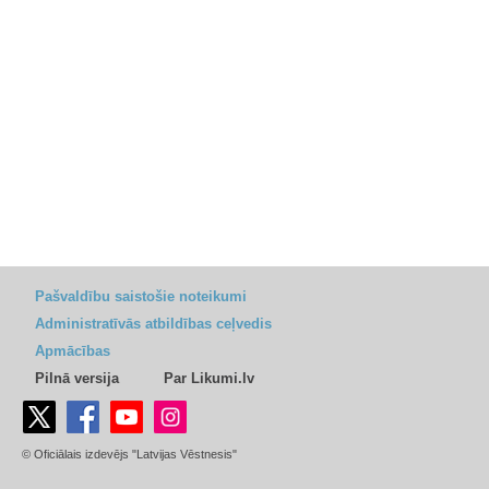
Pašvaldību saistošie noteikumi
Administratīvās atbildības ceļvedis
Apmācības
Pilnā versija
Par Likumi.lv
© Oficiālais izdevējs "Latvijas Vēstnesis"