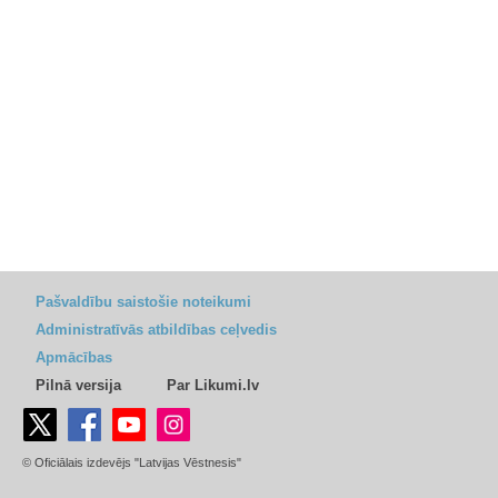
Pašvaldību saistošie noteikumi
Administratīvās atbildības ceļvedis
Apmācības
Pilnā versija
Par Likumi.lv
© Oficiālais izdevējs "Latvijas Vēstnesis"