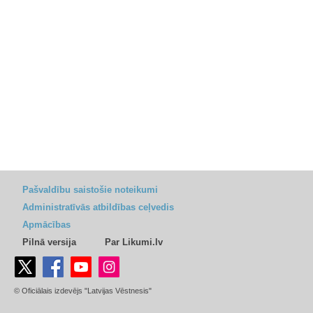
Pašvaldību saistošie noteikumi
Administratīvās atbildības ceļvedis
Apmācības
Pilnā versija
Par Likumi.lv
© Oficiālais izdevējs "Latvijas Vēstnesis"