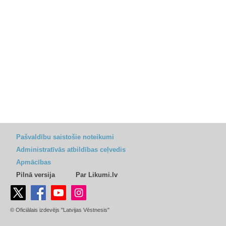
Pašvaldību saistošie noteikumi
Administratīvās atbildības ceļvedis
Apmācības
Pilnā versija
Par Likumi.lv
© Oficiālais izdevējs "Latvijas Vēstnesis"