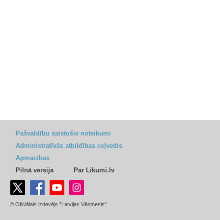
Pašvaldību saistošie noteikumi
Administratīvās atbildības ceļvedis
Apmācības
Pilnā versija
Par Likumi.lv
© Oficiālais izdevējs "Latvijas Vēstnesis"