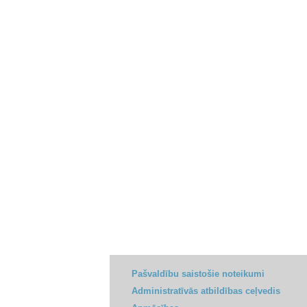
Pašvaldību saistošie noteikumi
Administratīvās atbildības ceļvedis