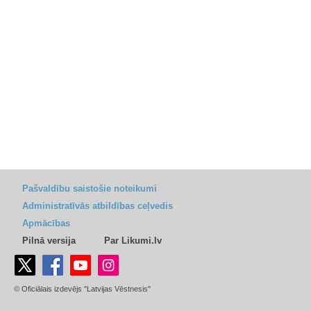
Pašvaldību saistošie noteikumi
Administratīvās atbildības ceļvedis
Apmācības
Pilnā versija
Par Likumi.lv
© Oficiālais izdevējs "Latvijas Vēstnesis"