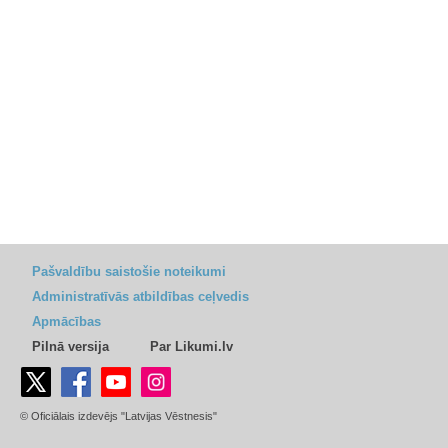
Pašvaldību saistošie noteikumi
Administratīvās atbildības ceļvedis
Apmācības
Pilnā versija
Par Likumi.lv
© Oficiālais izdevējs "Latvijas Vēstnesis"