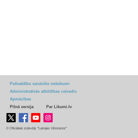
Pašvaldību saistošie noteikumi
Administratīvās atbildības ceļvedis
Apmācības
Pilnā versija
Par Likumi.lv
© Oficiālais izdevējs "Latvijas Vēstnesis"