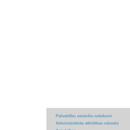
Pašvaldību saistošie noteikumi
Administratīvās atbildības ceļvedis