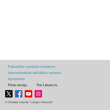
Pašvaldību saistošie noteikumi
Administratīvās atbildības ceļvedis
Apmācības
Pilnā versija
Par Likumi.lv
© Oficiālais izdevējs "Latvijas Vēstnesis"