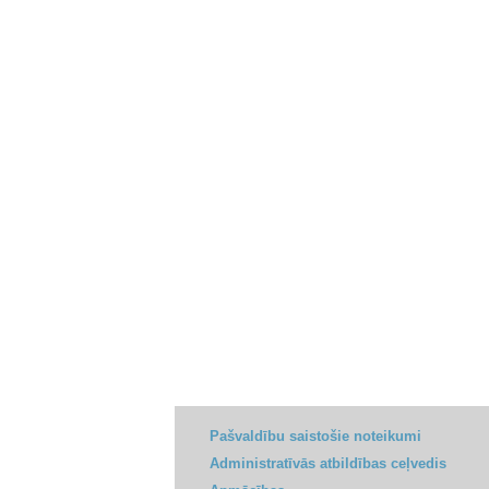
Pašvaldību saistošie noteikumi
Administratīvās atbildības ceļvedis