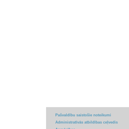
Pašvaldību saistošie noteikumi
Administratīvās atbildības ceļvedis