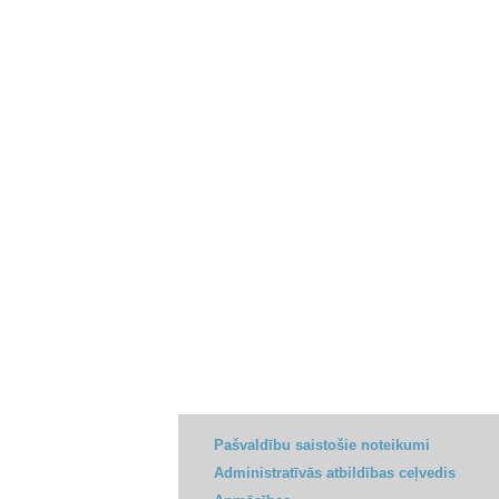
Pašvaldību saistošie noteikumi
Administratīvās atbildības ceļvedis