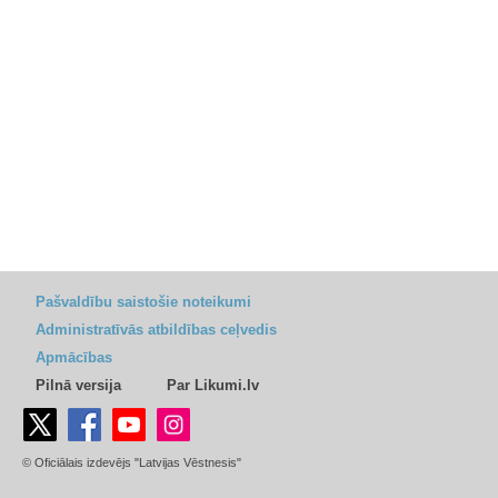
Pašvaldību saistošie noteikumi
Administratīvās atbildības ceļvedis
Apmācības
Pilnā versija
Par Likumi.lv
© Oficiālais izdevējs "Latvijas Vēstnesis"